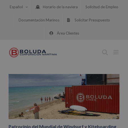
Saltar
Español
Horario de la naviera
Solicitud de Empleo
al
contenido
Documentación Marinos
Solicitar Presupuesto
Área Clientes
Patrocinio del Mundial de Windsurf y Kiteboarding