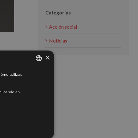
Categorías
Acción social
Noticias
×
ómo utilizas
SPANISH
ACIÓN
ENGLISH
clicando en
FRENCH
ACIÓN