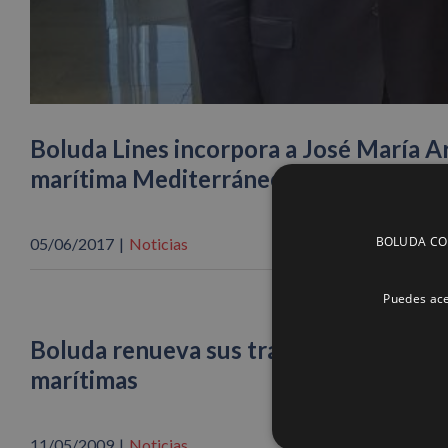
Boluda Lines incorpora a José María Ar
marítima Mediterráneo
BOLUDA CORP
05/06/2017
|
Noticias
Puedes ace
Boluda renueva sus tráficos entre Itali
marítimas
11/05/2009
|
Noticias