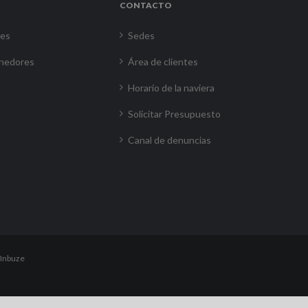
CONTACTO
res
Sedes
nedores
Área de clientes
Horario de la naviera
Solicitar Presupuesto
Canal de denuncias
Inbuze