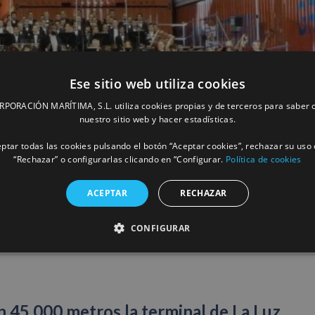
Ese sitio web utiliza cookies
ORACIÓN MARÍTIMA, S.L. utiliza cookies propias y de terceros para saber c
nuestro sitio web y hacer estadísticas.
ptar todas las cookies pulsando el botón “Aceptar cookies”, rechazar su uso 
“Rechazar” o configurarlas clicando en “Configurar.
Política de cookies
questa Filarmónica de Gran Canaria
ACEPTAR
RECHAZAR
CONFIGURAR
MÁS INFORM
 45.000 metros la terminal de La Luz