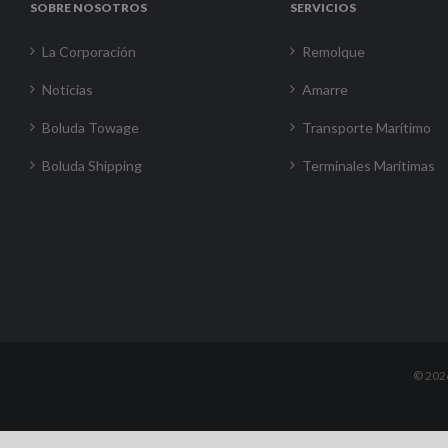
SOBRE NOSOTROS
SERVICIOS
La Corporación
Remolque
Noticias
Amarre
Boluda Towage
Transporte Marítimo
Boluda Shipping
Terminales Marítimas
©
202