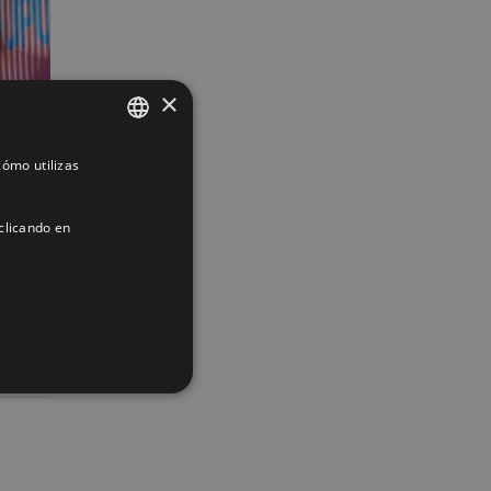
×
ómo utilizas
SPANISH
ENGLISH
clicando en
FRENCH
ACIÓN