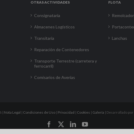
OTRAS ACTIVIDADES
FLOTA
Consignataria
Remolcado
Almacenes Logísticos
Portaconte
Transitaria
Lanchas
Reparación de Contenedores
Transporte Terrestre (carretera y
ferrocarril)
Comisarios de Averías
6 |
Nota Legal
|
Condiciones de Uso
|
Privacidad
|
Cookies
|
Galería
| Desarrollado por
Facebook
X
LinkedIn
YouTube