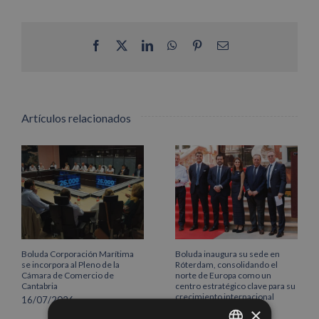
Facebook
X
LinkedIn
WhatsApp
Pinterest
Correo
electrónico
Artículos relacionados
Boluda Corporación Marítima
Boluda inaugura su sede en
se incorpora al Pleno de la
Róterdam, consolidando el
Cámara de Comercio de
norte de Europa como un
Cantabria
centro estratégico clave para su
crecimiento internacional
16/07/2026
×
10/07/2026