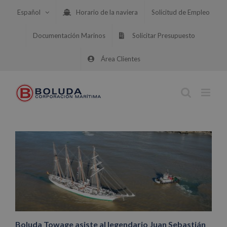
Saltar
Español
Horario de la naviera
Solicitud de Empleo
al
contenido
Documentación Marinos
Solicitar Presupuesto
Área Clientes
Boluda Towage asiste al legendario Juan Sebastián