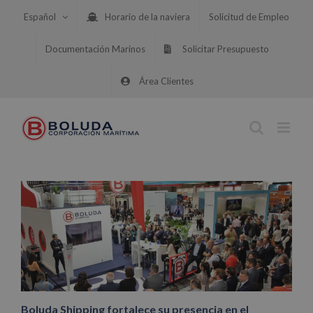
Saltar
Español
Horario de la naviera
Solicitud de Empleo
al
contenido
Documentación Marinos
Solicitar Presupuesto
Área Clientes
Boluda Shipping fortalece su presencia en el