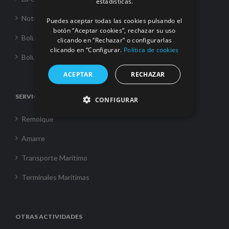
estadísticas.
Noticias
Puedes aceptar todas las cookies pulsando el
botón “Aceptar cookies”, rechazar su uso
Boluda Towage
clicando en “Rechazar” o configurarlas
clicando en “Configurar.
Política de cookies
Boluda Shipping
ACEPTAR
RECHAZAR
SERVICIOS
CONFIGURAR
Remolque
Amarre
Transporte Marítimo
Terminales Marítimas
OTRAS ACTIVIDADES