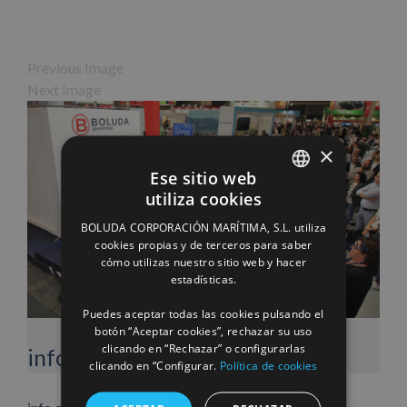
Previous Image
Next Image
×
Ese sitio web
utiliza cookies
SPANISH
BOLUDA CORPORACIÓN MARÍTIMA, S.L. utiliza
ENGLISH
Stand de Boluda Shipping durante las tres jornadas de feria.
cookies propias y de terceros para saber
cómo utilizas nuestro sitio web y hacer
FRENCH
estadísticas.
Puedes aceptar todas las cookies pulsando el
botón “Aceptar cookies”, rechazar su uso
Facebook
X
LinkedIn
WhatsApp
Pinterest
Correo
clicando en “Rechazar” o configurarlas
info heading
electrónico
clicando en “Configurar.
Política de cookies