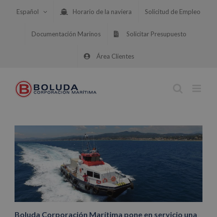
Saltar
Español
Horario de la naviera
Solicitud de Empleo
al
contenido
Documentación Marinos
Solicitar Presupuesto
Área Clientes
Boluda Corporación Marítima pone en servicio una