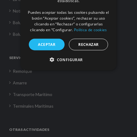
estadísticas.
Noticias
Puedes aceptar todas las cookies pulsando el
botón “Aceptar cookies”, rechazar su uso
Boluda Towage
clicando en “Rechazar” o configurarlas
clicando en “Configurar.
Política de cookies
Boluda Shipping
ACEPTAR
RECHAZAR
SERVICIOS
CONFIGURAR
Remolque
Amarre
Transporte Marítimo
Terminales Marítimas
OTRAS ACTIVIDADES