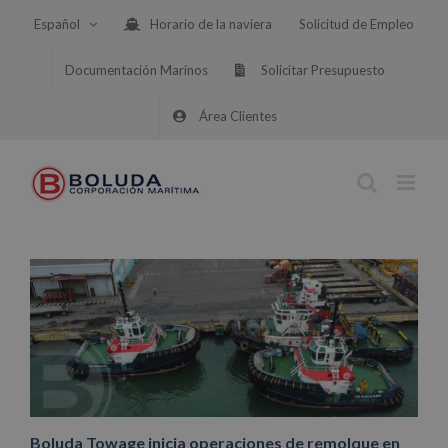
Saltar
Español
Horario de la naviera
Solicitud de Empleo
al
contenido
Documentación Marinos
Solicitar Presupuesto
Área Clientes
Boluda Towage inicia operaciones de remolque en