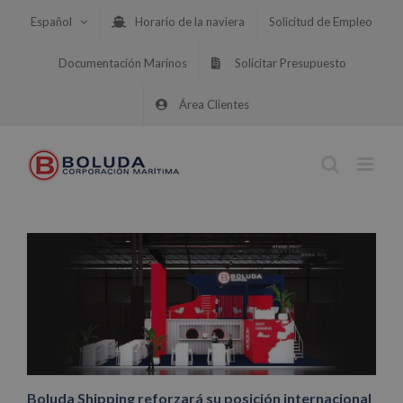
Saltar
Español
Horario de la naviera
Solicitud de Empleo
al
contenido
Documentación Marinos
Solicitar Presupuesto
Área Clientes
Boluda Shipping reforzará su posición internacional