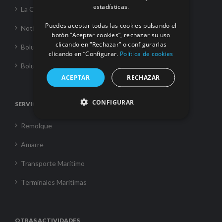
estadísticas.
La Corporación
Puedes aceptar todas las cookies pulsando el
Noticias
botón “Aceptar cookies”, rechazar su uso
clicando en “Rechazar” o configurarlas
Boluda Towage
clicando en “Configurar.
Política de cookies
Boluda Shipping
ACEPTAR
RECHAZAR
CONFIGURAR
SERVICIOS
Remolque
Amarre
Transporte Marítimo
Terminales Marítimas
OTRAS ACTIVIDADES