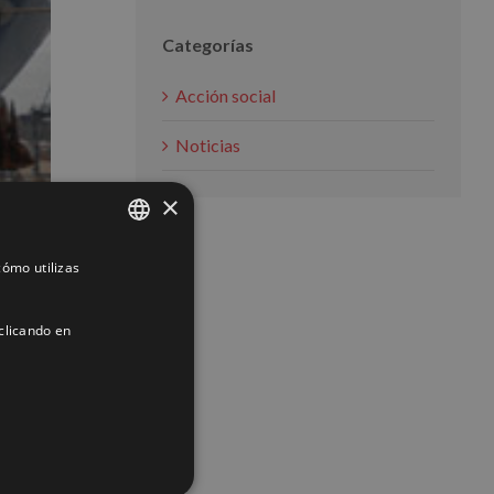
Categorías
Acción social
Noticias
×
ómo utilizas
SPANISH
ENGLISH
clicando en
FRENCH
rine
ACIÓN