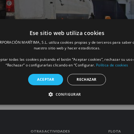
Ese sitio web utiliza cookies
ORACIÓN MARÍTIMA, S.L. utiliza cookies propias y de terceros para saber c
izarán el material de Boluda Corporación
nuestro sitio web y hacer estadísticas.
ptar todas las cookies pulsando el botón “Aceptar cookies”, rechazar su uso 
“Rechazar” o configurarlas clicando en “Configurar.
Política de cookies
MÁS INFORM
ACEPTAR
RECHAZAR
CONFIGURAR
OTRAS ACTIVIDADES
FLOTA