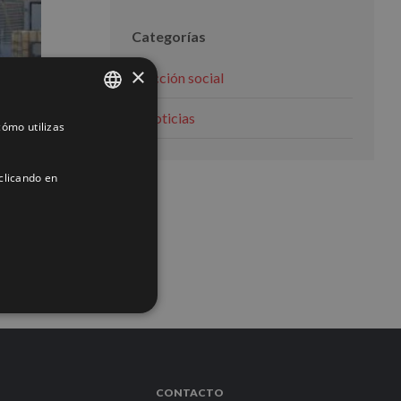
Categorías
×
Acción social
Noticias
ómo utilizas
SPANISH
ENGLISH
clicando en
FRENCH
ACIÓN
CONTACTO