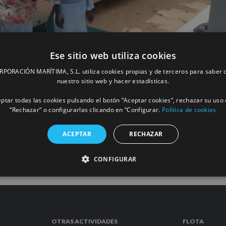
Ese sitio web utiliza cookies
ORACIÓN MARÍTIMA, S.L. utiliza cookies propias y de terceros para saber c
parte de la cirugía oftalmológica que la
nuestro sitio web y hacer estadísticas.
15
ptar todas las cookies pulsando el botón “Aceptar cookies”, rechazar su uso 
“Rechazar” o configurarlas clicando en “Configurar.
Política de cookies
MÁS INFORM
ACEPTAR
RECHAZAR
CONFIGURAR
OTRAS ACTIVIDADES
FLOTA