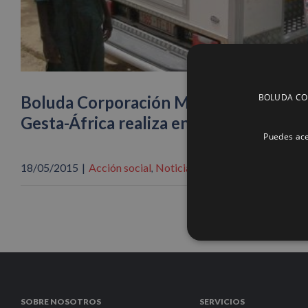
BOLUDA CORP
Boluda Corporación Marítima financia 
Gesta-África realiza en Senegal en 20
Puedes ace
18/05/2015
|
Acción social
Noticias
,
SOBRE NOSOTROS
SERVICIOS