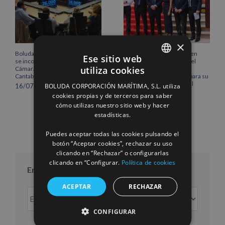
×
Boluda Corporación Marítima
Boluda inaugura su sede en
Ese sitio web
se incorpora al Pleno de la
Róterdam, consolidando el
utiliza cookies
Cámara de Comercio de
norte de Europa como un
SPANISH
Cantabria
centro estratégico clave para su
crecimiento internacional
BOLUDA CORPORACIÓN MARÍTIMA, S.L. utiliza
16/07/2026
ENGLISH
10/07/2026
cookies propias y de terceros para saber
cómo utilizas nuestro sitio web y hacer
FRENCH
estadísticas.
Puedes aceptar todas las cookies pulsando el
botón “Aceptar cookies”, rechazar su uso
clicando en “Rechazar” o configurarlas
clicando en “Configurar.
Política de cookies
Entradas por mes
ACEPTAR
RECHAZAR
Entradas
por
CONFIGURAR
mes