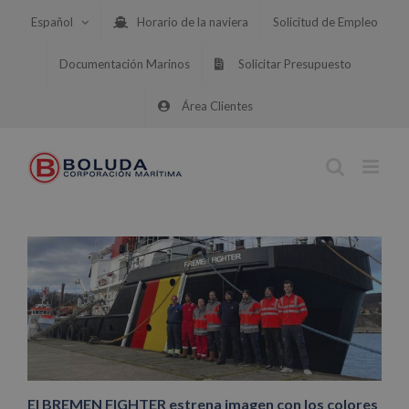
Saltar
Español
Horario de la naviera
Solicitud de Empleo
al
contenido
Documentación Marinos
Solicitar Presupuesto
Área Clientes
El BREMEN FIGHTER estrena imagen con los colores