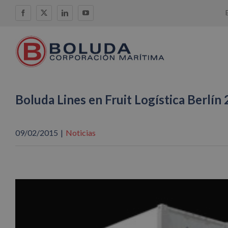
Saltar
Facebook
X
LinkedIn
YouTube
al
contenido
Boluda Lines en Fruit Logística Berlín
09/02/2015
|
Noticias