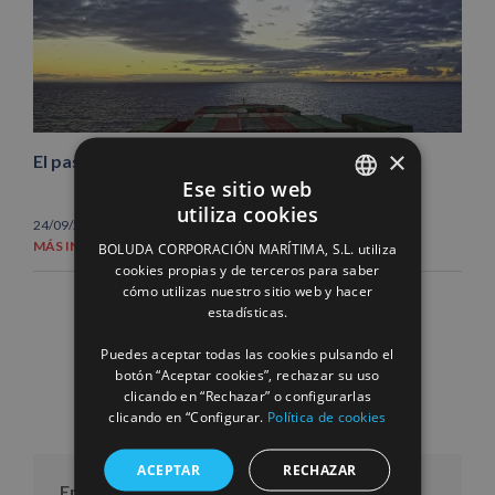
×
El pasajero del buque Beatriz B
Ese sitio web
utiliza cookies
SPANISH
24/09/2013
|
Noticias
MÁS INFORMACIÓN
BOLUDA CORPORACIÓN MARÍTIMA, S.L. utiliza
ENGLISH
cookies propias y de terceros para saber
cómo utilizas nuestro sitio web y hacer
FRENCH
estadísticas.
Puedes aceptar todas las cookies pulsando el
botón “Aceptar cookies”, rechazar su uso
clicando en “Rechazar” o configurarlas
clicando en “Configurar.
Política de cookies
ACEPTAR
RECHAZAR
Entradas por mes