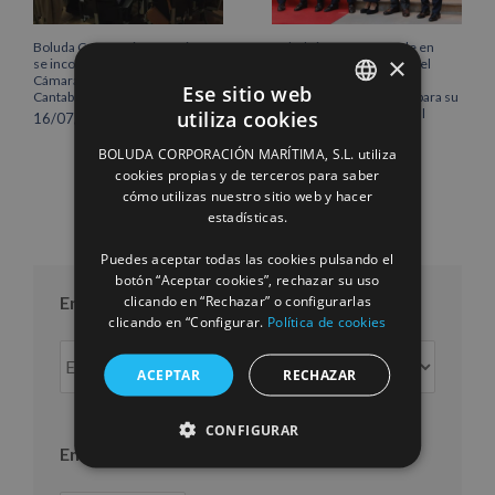
Boluda Corporación Marítima
Boluda inaugura su sede en
×
se incorpora al Pleno de la
Róterdam, consolidando el
Cámara de Comercio de
norte de Europa como un
Ese sitio web
Cantabria
centro estratégico clave para su
crecimiento internacional
utiliza cookies
16/07/2026
SPANISH
10/07/2026
BOLUDA CORPORACIÓN MARÍTIMA, S.L. utiliza
ENGLISH
cookies propias y de terceros para saber
cómo utilizas nuestro sitio web y hacer
FRENCH
estadísticas.
Puedes aceptar todas las cookies pulsando el
botón “Aceptar cookies”, rechazar su uso
clicando en “Rechazar” o configurarlas
Entradas por mes
clicando en “Configurar.
Política de cookies
Entradas
ACEPTAR
RECHAZAR
por
mes
CONFIGURAR
Entradas por año