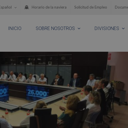
Español
Horario de la naviera
Solicitud de Empleo
Docume
INICIO
SOBRE NOSOTROS
DIVISIONES