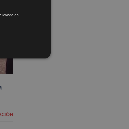
ENGLISH
clicando en
FRENCH
a
ACIÓN