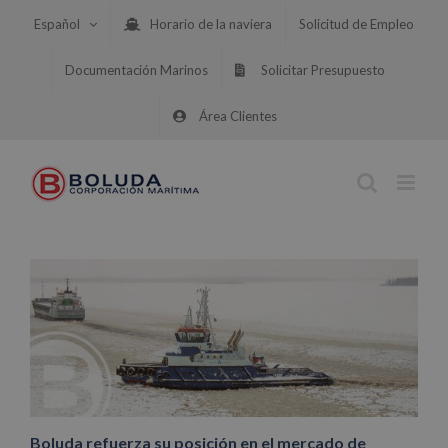
Saltar
Español
Horario de la naviera
Solicitud de Empleo
al
contenido
Documentación Marinos
Solicitar Presupuesto
Área Clientes
Boluda refuerza su posición en el mercado de