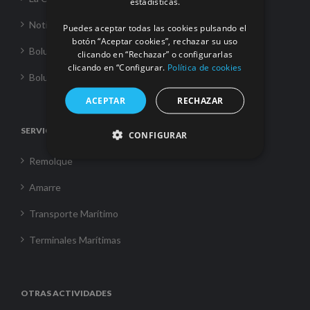
estadísticas.
Noticias
Puedes aceptar todas las cookies pulsando el
botón “Aceptar cookies”, rechazar su uso
Boluda Towage
clicando en “Rechazar” o configurarlas
clicando en “Configurar.
Política de cookies
Boluda Shipping
ACEPTAR
RECHAZAR
SERVICIOS
CONFIGURAR
Remolque
Amarre
Transporte Marítimo
Terminales Marítimas
OTRAS ACTIVIDADES