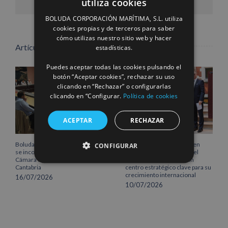
utiliza cookies
electrónico
SPANISH
BOLUDA CORPORACIÓN MARÍTIMA, S.L. utiliza
ENGLISH
cookies propias y de terceros para saber
cómo utilizas nuestro sitio web y hacer
FRENCH
Artículos relacionados
estadísticas.
Puedes aceptar todas las cookies pulsando el
botón “Aceptar cookies”, rechazar su uso
clicando en “Rechazar” o configurarlas
clicando en “Configurar.
Política de cookies
ACEPTAR
RECHAZAR
Boluda Corporación Marítima
Boluda inaugura su sede en
CONFIGURAR
se incorpora al Pleno de la
Róterdam, consolidando el
Cámara de Comercio de
norte de Europa como un
Cantabria
centro estratégico clave para su
crecimiento internacional
16/07/2026
10/07/2026