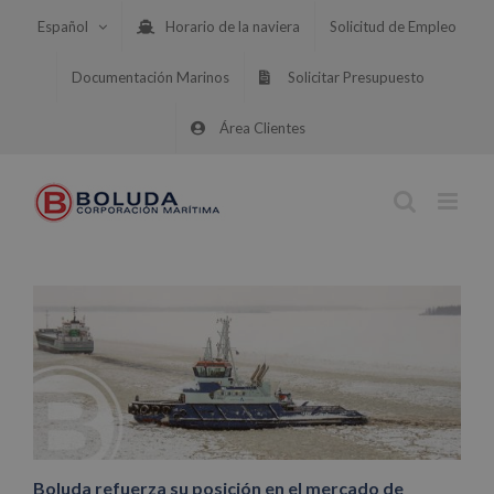
Saltar
Español
Horario de la naviera
Solicitud de Empleo
al
contenido
Documentación Marinos
Solicitar Presupuesto
Área Clientes
Boluda refuerza su posición en el mercado de