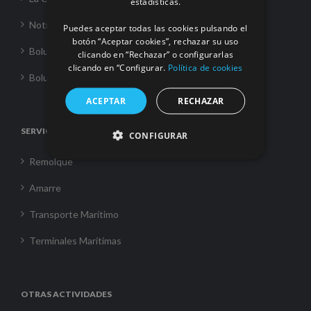
estadísticas.
Noticias
Puedes aceptar todas las cookies pulsando el
botón “Aceptar cookies”, rechazar su uso
Boluda Towage
clicando en “Rechazar” o configurarlas
clicando en “Configurar.
Política de cookies
Boluda Shipping
ACEPTAR
RECHAZAR
SERVICIOS
CONFIGURAR
Remolque
Amarre
Transporte Marítimo
Terminales Marítimas
OTRAS ACTIVIDADES