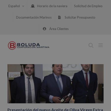
Saltar
Español
Horario de la naviera
Solicitud de Empleo
al
contenido
Documentación Marinos
Solicitar Presupuesto
Área Clientes
Presentación del nuevo Aceite de Oliva Virgen Extra