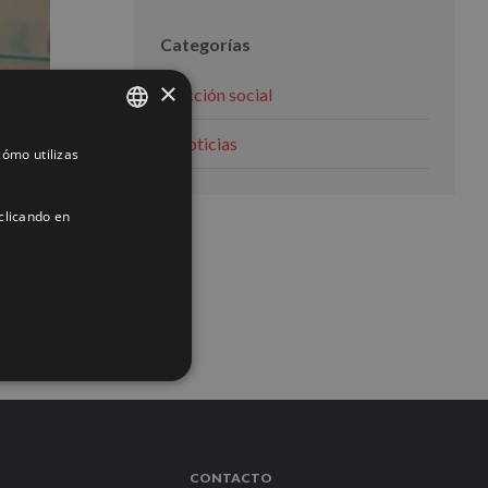
Categorías
×
Acción social
Noticias
ómo utilizas
SPANISH
ENGLISH
clicando en
FRENCH
ACIÓN
CONTACTO