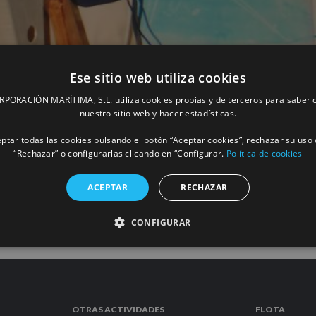
Ese sitio web utiliza cookies
ORACIÓN MARÍTIMA, S.L. utiliza cookies propias y de terceros para saber c
n la 7ª Asamblea General de la Región
nuestro sitio web y hacer estadísticas.
ptar todas las cookies pulsando el botón “Aceptar cookies”, rechazar su uso 
“Rechazar” o configurarlas clicando en “Configurar.
Política de cookies
MÁS INFORM
ACEPTAR
RECHAZAR
CONFIGURAR
OTRAS ACTIVIDADES
FLOTA