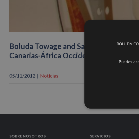
BOLUDA CORP
Boluda Towage and Salvage presente e
Canarias-África Occidental de ICHCA
Puedes ace
05/11/2012
|
Noticias
SOBRE NOSOTROS
SERVICIOS