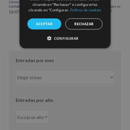
Cámara de Comercio de
norte de Europa como un
clicando en “Rechazar” o configurarlas
Cantabria
centro estratégico clave para su
clicando en “Configurar.
Política de cookies
crecimiento internacional
16/07/2026
10/07/2026
ACEPTAR
RECHAZAR
CONFIGURAR
Entradas por mes
Entradas
por
mes
Entradas por año