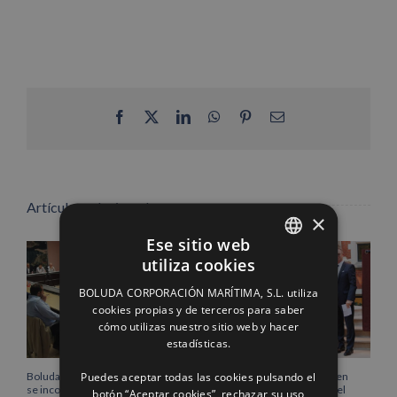
Facebook
X
LinkedIn
WhatsApp
Pinterest
Correo
electrónico
Artículos relacionados
×
Ese sitio web
utiliza cookies
SPANISH
BOLUDA CORPORACIÓN MARÍTIMA, S.L. utiliza
ENGLISH
cookies propias y de terceros para saber
cómo utilizas nuestro sitio web y hacer
FRENCH
estadísticas.
Puedes aceptar todas las cookies pulsando el
Boluda Corporación Marítima
Boluda inaugura su sede en
se incorpora al Pleno de la
Róterdam, consolidando el
botón “Aceptar cookies”, rechazar su uso