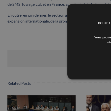
de SMS Towage Ltd, et en
France
, avec l’achat de la légenda
En outre, en juin dernier, le secteur a décerné à
Boluda Towa
expansion internationale, de la promotion de l’innovation et de 
BOLUDA C
Vous pouvez
ut
Related Posts