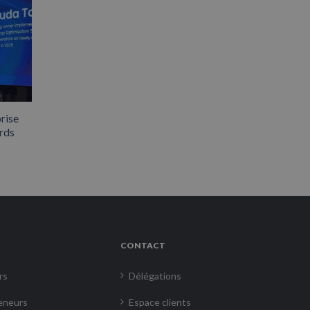
rise
rds
CONTACT
rs
Délégations
eneurs
Espace clients