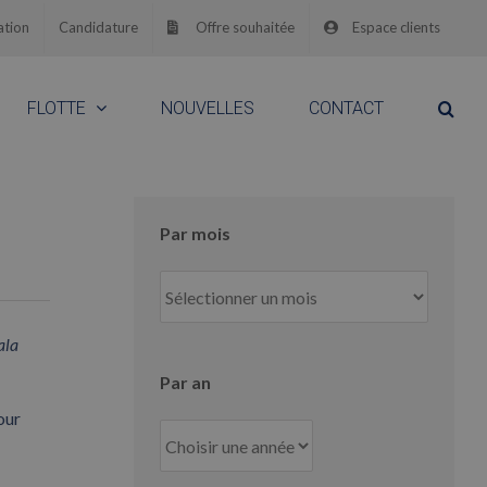
ation
Candidature
Offre souhaitée
Espace clients
FLOTTE
NOUVELLES
CONTACT
Par mois
Par
mois
ala
Par an
our