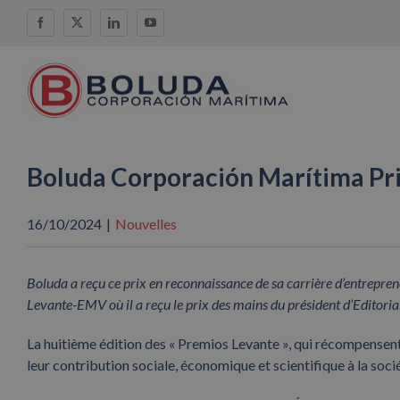
Skip
Facebook
X
LinkedIn
YouTube
to
content
Boluda Corporación Marítima Pr
16/10/2024
|
Nouvelles
Boluda a reçu ce prix en reconnaissance de sa carrière d’entrepren
Levante-EMV où il a reçu le prix des mains du président d’Editoria
La huitième édition des « Premios Levante », qui récompensent
leur contribution sociale, économique et scientifique à la soci