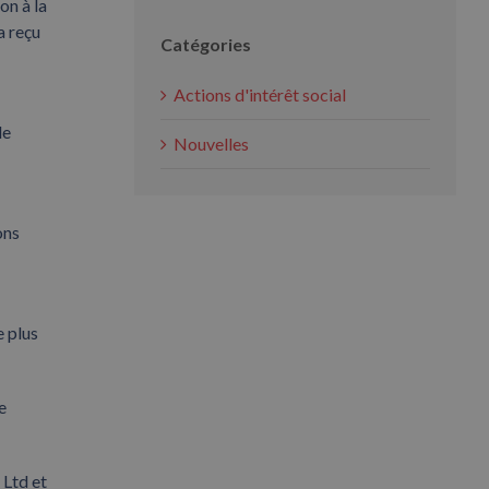
on à la
a reçu
Catégories
Actions d'intérêt social
le
Nouvelles
ons
e plus
e
 Ltd et