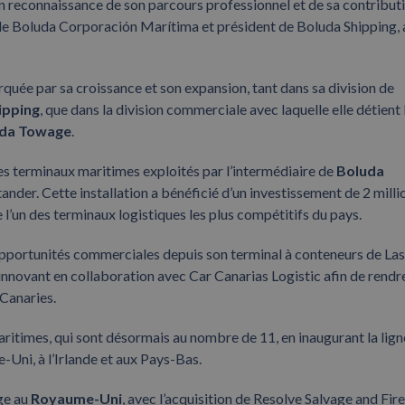
reconnaissance de son parcours professionnel et de sa contributi
 de Boluda Corporación Marítima et président de Boluda Shipping, 
quée par sa croissance et son expansion, tant dans sa division de
ipping
, que dans la division commerciale avec laquelle elle détient 
da Towage
.
 ses terminaux maritimes exploités par l’intermédiaire de
Boluda
ander. Cette installation a bénéficié d’un investissement de 2 milli
e l’un des terminaux logistiques les plus compétitifs du pays.
opportunités commerciales depuis son terminal à conteneurs de Las
 innovant en collaboration avec Car Canarias Logistic afin de rendr
 Canaries.
maritimes, qui sont désormais au nombre de 11, en inaugurant la lign
-Uni, à l’Irlande et aux Pays-Bas.
ge au
Royaume-Uni
, avec l’acquisition de Resolve Salvage and Fire