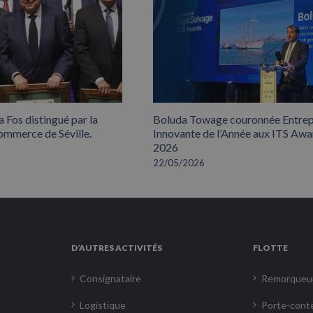
 Fos distingué par la
Boluda Towage couronnée Entrep
mmerce de Séville.
Innovante de l’Année aux ITS Awa
2026
22/05/2026
D’AUTRES ACTIVITÉS
FLOTTE
Consignataire
Remorqueu
Logistique
Porte-cont