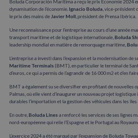
Boluda Corporación Marítima a reçu le prix Économie 2024 en 
dynamisation de l’économie.
Ignacio Boluda
, vice-président
le prix des mains de
Javier Moll
, président de Prensa Ibérica.
Une reconnaissance pour l’entreprise au cours d’une année mar
transport maritime et de logistique internationale,
Boluda Sh
leadership mondial en matière de remorquage maritime,
Bolu
L’entreprise a investi dans l’expansion et la modernisation de
Maritime Terminals
(BMT), en particulier le terminal de Sant
d’euros, ce qui a permis de l’agrandir de 16 000 m2 et d’en fair
BMT a également su se diversifier en profitant de nouvelles 
Palmas, où elle vient d’inaugurer un nouveau projet logistique
durables l’importation et la gestion des véhicules dans les îles
En outre,
Boluda Lines
a renforcé les services de ses lignes 
nord-européenne qui relie l’Espagne et le Portugal au Royaume
L’exercice 2024 a été marqué par l’expansion de Boluda Towa