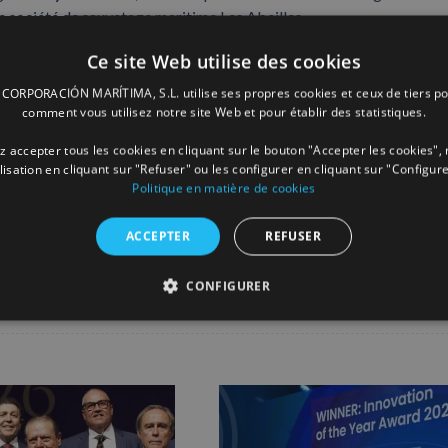
ire société de sauvetage maritime Les Abeilles.
Ce site Web utilise des cookies
ge
le prix « Tug Owner of the Year 2024 » en reconnaissance de son
la durabilité.
ORPORACIÓN MARÍTIMA, S.L. utilise ses propres cookies et ceux de tiers po
comment vous utilisez notre site Web et pour établir des statistiques.
 accepter tous les cookies en cliquant sur le bouton "Accepter les cookies", 
ilisation en cliquant sur "Refuser" ou les configurer en cliquant sur "Configure
Politique en matière de cookies
Facebook
X
LinkedIn
Whats
P
ACCEPTER
REFUSER
CONFIGURER