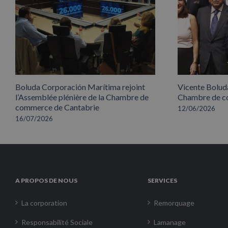
Boluda Corporación Marítima rejoint
Vicente Boluda
l’Assemblée plénière de la Chambre de
Chambre de co
commerce de Cantabrie
12/06/2026
16/07/2026
A PROPOS DE NOUS
SERVICES
La corporation
Remorquage
Responsabilité Sociale
Lamanage