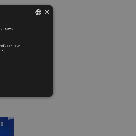
×
ur savoir
SPANISH
ENGLISH
refuser leur
FRENCH
r".
App
interest
Email