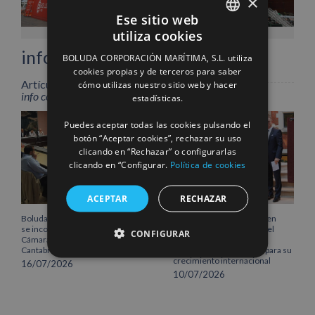
×
Facebook
X
LinkedIn
WhatsApp
Pinterest
Correo
Ese sitio web
electrónico
utiliza cookies
SPANISH
info heading
BOLUDA CORPORACIÓN MARÍTIMA, S.L. utiliza
ENGLISH
cookies propias y de terceros para saber
Artículos relacionados
cómo utilizas nuestro sitio web y hacer
FRENCH
info content
estadísticas.
Puedes aceptar todas las cookies pulsando el
botón “Aceptar cookies”, rechazar su uso
clicando en “Rechazar” o configurarlas
clicando en “Configurar.
Política de cookies
ACEPTAR
RECHAZAR
Boluda Corporación Marítima
Boluda inaugura su sede en
se incorpora al Pleno de la
Róterdam, consolidando el
CONFIGURAR
Cámara de Comercio de
norte de Europa como un
Cantabria
centro estratégico clave para su
crecimiento internacional
16/07/2026
10/07/2026