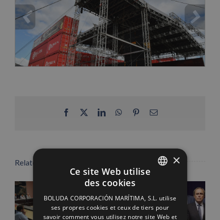
Facebook
X
LinkedIn
WhatsApp
Pinterest
Email
×
Related Posts
Ce site Web utilise
des cookies
SPANISH
BOLUDA CORPORACIÓN MARÍTIMA, S.L. utilise
ENGLISH
ses propres cookies et ceux de tiers pour
savoir comment vous utilisez notre site Web et
FRENCH