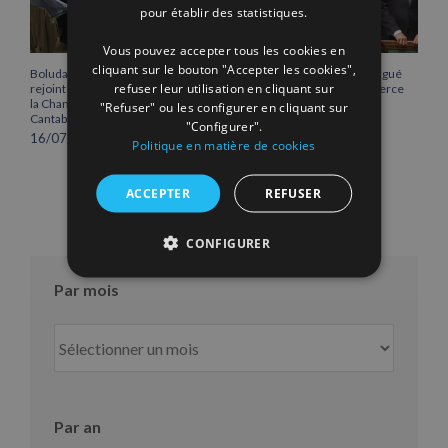
pour établir des statistiques.
Vous pouvez accepter tous les cookies en
cliquant sur le bouton "Accepter les cookies",
Boluda Corporación Marítima
Vicente Boluda Fos distingué
refuser leur utilisation en cliquant sur
rejoint l’Assemblée plénière de
par la Chambre de commerce
la Chambre de commerce de
de Séville.
"Refuser" ou les configurer en cliquant sur
Cantabrie
12/06/2026
"Configurer".
16/07/2026
Politique en matière de cookies
ACCEPTER
REFUSER
CONFIGURER
Par mois
Par
mois
Par an