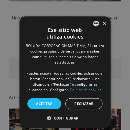
Uno de de los remolcadores de la empresa neerlandesa, en
×
una maniobra a un buque portacontenedores.
Ese sitio web
utiliza cookies
SPANISH
BOLUDA CORPORACIÓN MARÍTIMA, S.L. utiliza
ENGLISH
cookies propias y de terceros para saber
cómo utilizas nuestro sitio web y hacer
FRENCH
estadísticas.
Facebook
X
LinkedIn
WhatsApp
Pinterest
Correo
electrónico
Puedes aceptar todas las cookies pulsando el
botón “Aceptar cookies”, rechazar su uso
clicando en “Rechazar” o configurarlas
clicando en “Configurar.
Política de cookies
Artículos relacionados
ACEPTAR
RECHAZAR
CONFIGURAR