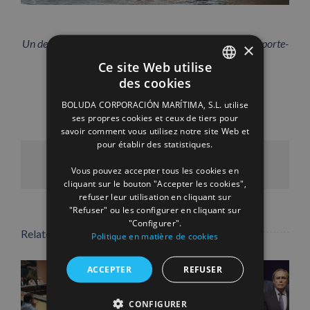
Un des remorqueurs de Kotug, sur une manœuvre d’un porte-
×
conteneurs.
Ce site Web utilise
des cookies
SPANISH
BOLUDA CORPORACIÓN MARÍTIMA, S.L. utilise
ENGLISH
ses propres cookies et ceux de tiers pour
savoir comment vous utilisez notre site Web et
FRENCH
pour établir des statistiques.
Facebook
X
LinkedIn
WhatsApp
Pinterest
Email
Vous pouvez accepter tous les cookies en
cliquant sur le bouton "Accepter les cookies",
refuser leur utilisation en cliquant sur
"Refuser" ou les configurer en cliquant sur
"Configurer".
Related Posts
Politique en matière de cookies
ACCEPTER
REFUSER
CONFIGURER