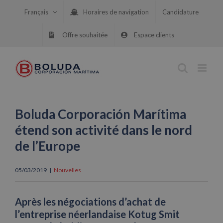
Skip
Français
Horaires de navigation
Candidature
to
content
Offre souhaitée
Espace clients
Boluda Corporación Marítima
étend son activité dans le nord
de l’Europe
05/03/2019
|
Nouvelles
Après les négociations d’achat de
l’entreprise néerlandaise Kotug Smit