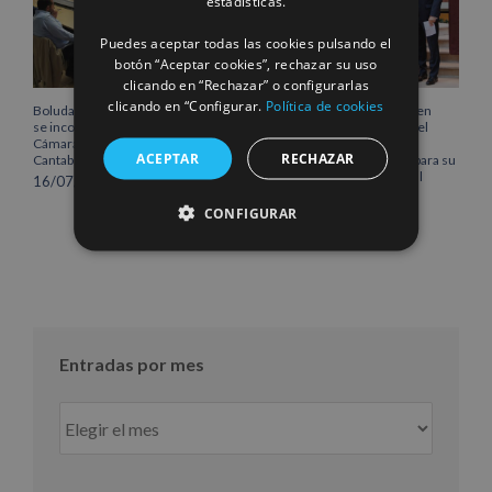
estadísticas.
Puedes aceptar todas las cookies pulsando el
botón “Aceptar cookies”, rechazar su uso
clicando en “Rechazar” o configurarlas
clicando en “Configurar.
Política de cookies
Boluda Corporación Marítima
Boluda inaugura su sede en
se incorpora al Pleno de la
Róterdam, consolidando el
Cámara de Comercio de
norte de Europa como un
ACEPTAR
RECHAZAR
Cantabria
centro estratégico clave para su
crecimiento internacional
16/07/2026
10/07/2026
CONFIGURAR
Entradas por mes
Entradas
por
mes