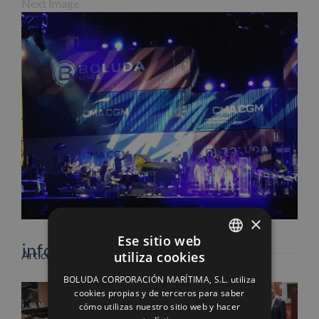
Next Image
Facebook
X
LinkedIn
WhatsApp
Pinterest
Correo
electrónico
×
Ese sitio web
info heading
Artículos relacionados
utiliza cookies
SPANISH
BOLUDA CORPORACIÓN MARÍTIMA, S.L. utiliza
ENGLISH
info content
cookies propias y de terceros para saber
cómo utilizas nuestro sitio web y hacer
FRENCH