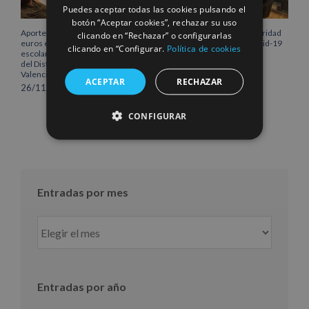
Puedes aceptar todas las cookies pulsando el
botón “Aceptar cookies”, rechazar su uso
Aportem destinará 43.000
Aportem amplía su solidaridad
clicando en “Rechazar” o configurarlas
euros en 2021 para los
humanitaria frente al Covid-19
clicando en “Configurar.
Política de cookies
escolares más desfavorecidos
20/07/2020
del Distrito Marítimo de
Valencia
ACEPTAR
RECHAZAR
26/11/2020
CONFIGURAR
Entradas por mes
Entradas
por
mes
Entradas por año