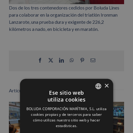
Dos de los tres contenedores cedidos por Boluda Lines
para colaborar en la organización del triatlón Ironman
Lanzarote, una prueba dura y exigente de 226,2
kilómetros a nado, en bicicleta y en maratón.
Facebook
X
LinkedIn
WhatsApp
Pinterest
Correo
electrónico
×
Artículos relacionados
Ese sitio web
utiliza cookies
SPANISH
BOLUDA CORPORACIÓN MARÍTIMA, S.L. utiliza
ENGLISH
cookies propias y de terceros para saber
cómo utilizas nuestro sitio web y hacer
FRENCH
estadísticas.