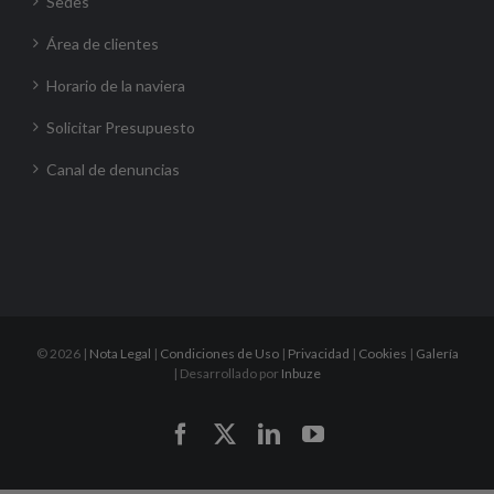
Sedes
Área de clientes
Horario de la naviera
Solicitar Presupuesto
Canal de denuncias
©
2026 |
Nota Legal
|
Condiciones de Uso
|
Privacidad
|
Cookies
|
Galería
| Desarrollado por
Inbuze
Facebook
X
LinkedIn
YouTube