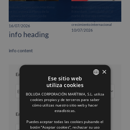
Boluda Corporación Marítima
Boluda inaugura su sede en
se incorpora al Pleno de la
Róterdam, consolidando el
Cámara de Comercio de
norte de Europa como un
Cantabria
centro estratégico clave para su
crecimiento internacional
16/07/2026
10/07/2026
info heading
info content
×
Entradas por mes
Ese sitio web
utiliza cookies
Entradas
SPANISH
por
BOLUDA CORPORACIÓN MARÍTIMA, S.L. utiliza
ENGLISH
cookies propias y de terceros para saber
mes
cómo utilizas nuestro sitio web y hacer
FRENCH
estadísticas.
Entradas por año
Puedes aceptar todas las cookies pulsando el
botón “Aceptar cookies”, rechazar su uso