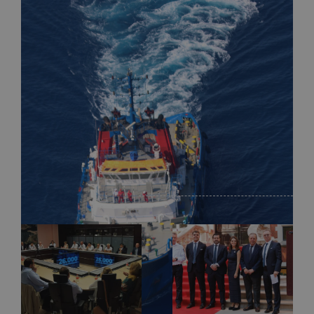
Facebook
X
LinkedIn
WhatsApp
Pinterest
Correo
electrónico
Artículos relacionados