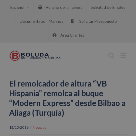
Saltar
Español
Horario de la naviera
Solicitud de Empleo
al
contenido
Documentación Marinos
Solicitar Presupuesto
Área Clientes
El remolcador de altura “VB
Hispania” remolca al buque
“Modern Express” desde Bilbao a
Aliaga (Turquía)
13/10/2016
|
Noticias