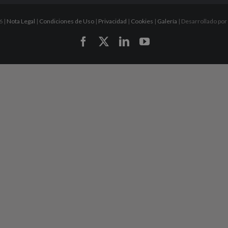
6 |
Nota Legal
|
Condiciones de Uso
|
Privacidad
|
Cookies
|
Galería
| Desarrollado por
Facebook
X
LinkedIn
YouTube