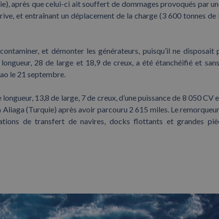
e), après que celui-ci ait souffert de dommages provoqués par un
dérive, et entraînant un déplacement de la charge (3 600 tonnes de 
écontaminer, et démonter les générateurs, puisqu’il ne disposait 
ongueur, 28 de large et 18,9 de creux, a été étanchéifié et san
bao le 21 septembre.
ongueur, 13,8 de large, 7 de creux, d’une puissance de 8 050 CV e
 à Aliaga (Turquie) après avoir parcouru 2 615 miles. Le remorqueur
tions de transfert de navires, docks flottants et grandes pi