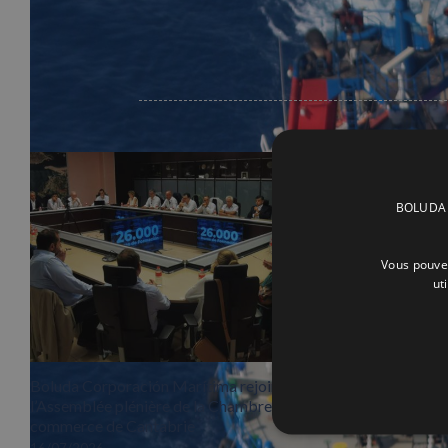
Related Posts
BOLUDA C
Vous pouvez
ut
Boluda Corporación Marítima rejoint
Vicente Boluda
l’Assemblée plénière de la Chambre de
Chambre de co
commerce de Cantabrie
12/06/2026
16/07/2026