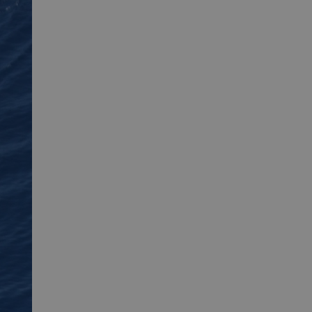
App
interest
Email