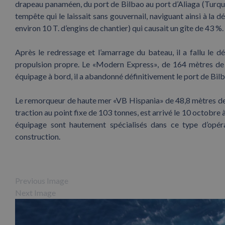
drapeau panaméen, du port de Bilbao au port d’Aliaga (Turqui
tempête qui le laissait sans gouvernail, naviguant ainsi à la 
environ 10 T. d’engins de chantier) qui causait un gîte de 43 %.
Après le redressage et l’amarrage du bateau, il a fallu le d
propulsion propre. Le «Modern Express», de 164 mètres de l
équipage à bord, il a abandonné définitivement le port de Bil
Le remorqueur de haute mer «VB Hispania» de 48,8 mètres de l
traction au point fixe de 103 tonnes, est arrivé le 10 octobre
équipage sont hautement spécialisés dans ce type d’opéra
construction.
Previous Image
Next Image