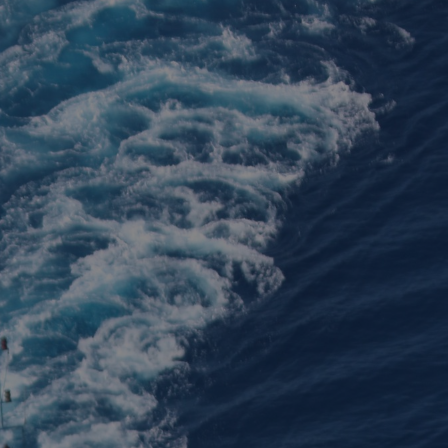
Facebook
X
LinkedIn
Whats
P