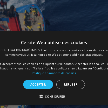
Ce site Web utilise des cookies
ORPORACIÓN MARÍTIMA, S.L. utilise ses propres cookies et ceux de tiers po
comment vous utilisez notre site Web et pour établir des statistiques.
 accepter tous les cookies en cliquant sur le bouton "Accepter les cookies", 
ilisation en cliquant sur "Refuser" ou les configurer en cliquant sur "Configure
Politique en matière de cookies
ACCEPTER
REFUSER
 Fos distingué par la
Boluda Towage couronnée Entrep
CONFIGURER
mmerce de Séville.
Innovante de l’Année aux ITS Awa
2026
22/05/2026