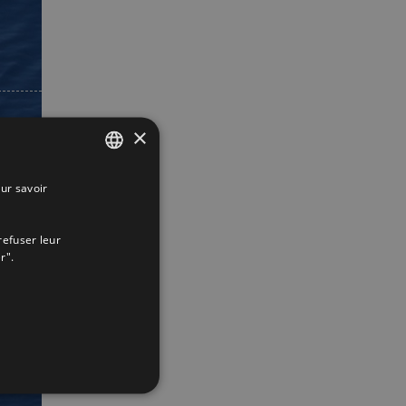
×
ur savoir
SPANISH
ENGLISH
refuser leur
FRENCH
r".
rise
rds