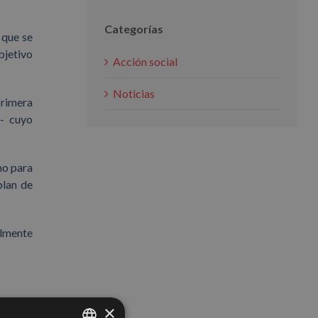
Categorías
 que se
bjetivo
Acción social
Noticias
primera
a- cuyo
mo para
plan de
almente
×