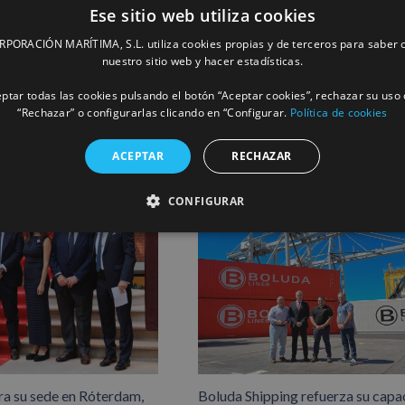
Ese sitio web utiliza cookies
Facebook
X
LinkedIn
Whats
P
ORACIÓN MARÍTIMA, S.L. utiliza cookies propias y de terceros para saber c
nuestro sitio web y hacer estadísticas.
ptar todas las cookies pulsando el botón “Aceptar cookies”, rechazar su uso 
“Rechazar” o configurarlas clicando en “Configurar.
Política de cookies
ACEPTAR
RECHAZAR
CONFIGURAR
ra su sede en Róterdam,
Boluda Shipping refuerza su capa