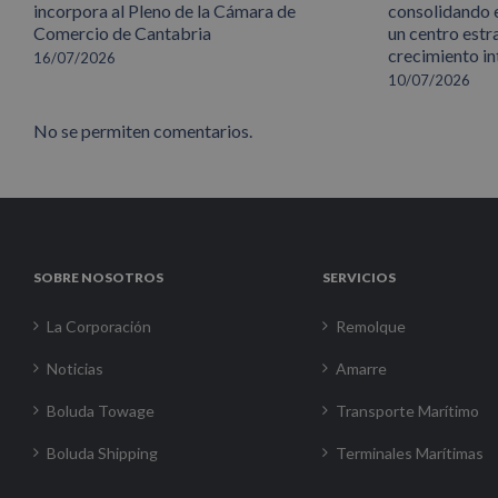
incorpora al Pleno de la Cámara de
consolidando 
Comercio de Cantabria
un centro estr
crecimiento in
16/07/2026
10/07/2026
No se permiten comentarios.
SOBRE NOSOTROS
SERVICIOS
La Corporación
Remolque
Noticias
Amarre
Boluda Towage
Transporte Marítimo
Boluda Shipping
Terminales Marítimas