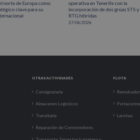
el norte de Europa como
operativa en Tenerife con la
atégico clave para su
incorporación de dos grúas STS y
ternacional
RTG híbridas
27/06/2026
OTRAS ACTIVIDADES
FLOTA
Consignataria
Remolcado
Almacenes Logísticos
Portaconte
Transitaria
Lanchas
Reparación de Contenedores
Transporte Terrestre (carretera y