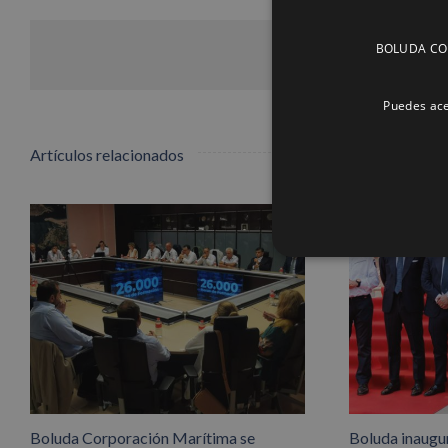
BOLUDA CORP
Puedes ace
Artículos relacionados
Boluda Corporación Marítima se
Boluda inaugu