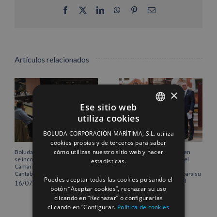
Facebook
X
LinkedIn
WhatsApp
Pinterest
Correo
electrónico
Artículos relacionados
×
Ese sitio web
utiliza cookies
SPANISH
BOLUDA CORPORACIÓN MARÍTIMA, S.L. utiliza
ENGLISH
cookies propias y de terceros para saber
cómo utilizas nuestro sitio web y hacer
Boluda Corporación Marítima
Boluda inaugura su sede en
FRENCH
se incorpora al Pleno de la
Róterdam, consolidando el
estadísticas.
Cámara de Comercio de
norte de Europa como un
Cantabria
centro estratégico clave para su
Puedes aceptar todas las cookies pulsando el
crecimiento internacional
16/07/2026
botón “Aceptar cookies”, rechazar su uso
10/07/2026
clicando en “Rechazar” o configurarlas
clicando en “Configurar.
Política de cookies