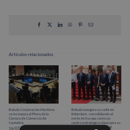
Facebook
X
LinkedIn
WhatsApp
Pinterest
Correo
electrónico
Artículos relacionados
Boluda Corporación Marítima
Boluda inaugura su sede en
se incorpora al Pleno de la
Róterdam, consolidando el
Cámara de Comercio de
norte de Europa como un
Cantabria
centro estratégico clave para su
crecimiento internacional
16/07/2026