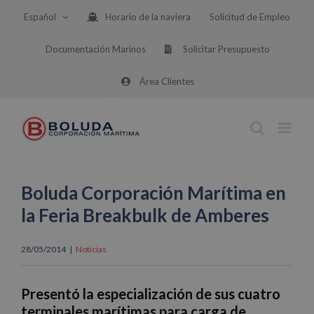
Saltar
Español
Horario de la naviera
Solicitud de Empleo
al
contenido
Documentación Marinos
Solicitar Presupuesto
Área Clientes
Boluda Corporación Marítima en
la Feria Breakbulk de Amberes
28/05/2014
|
Noticias
Presentó la especialización de sus cuatro
terminales marítimas para carga de