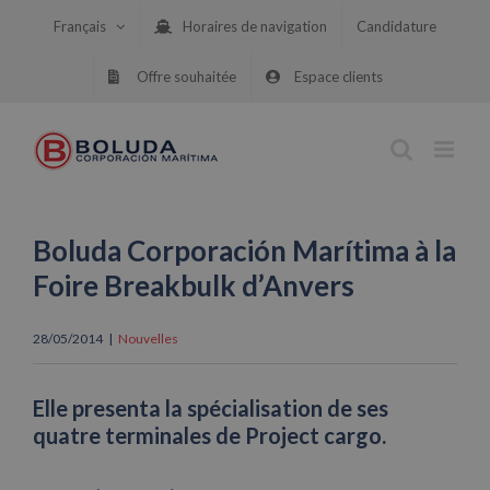
Skip
Français
Horaires de navigation
Candidature
to
content
Offre souhaitée
Espace clients
Boluda Corporación Marítima à la
Foire Breakbulk d’Anvers
28/05/2014
|
Nouvelles
Elle presenta la spécialisation de ses
quatre terminales de Project cargo.