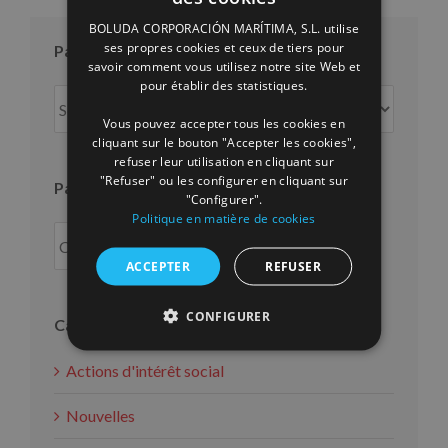
SPANISH
BOLUDA CORPORACIÓN MARÍTIMA, S.L. utilise
ENGLISH
ses propres cookies et ceux de tiers pour
Par mois
savoir comment vous utilisez notre site Web et
FRENCH
pour établir des statistiques.
Par
mois
Vous pouvez accepter tous les cookies en
cliquant sur le bouton "Accepter les cookies",
refuser leur utilisation en cliquant sur
"Refuser" ou les configurer en cliquant sur
Par an
"Configurer".
Politique en matière de cookies
ACCEPTER
REFUSER
CONFIGURER
Catégories
Actions d'intérêt social
Nouvelles