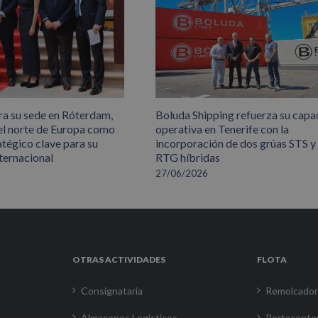
ra su sede en Róterdam,
Boluda Shipping refuerza su capa
el norte de Europa como
operativa en Tenerife con la
atégico clave para su
incorporación de dos grúas STS y
ternacional
RTG híbridas
27/06/2026
OTRAS ACTIVIDADES
FLOTA
Consignataria
Remolcado
Almacenes Logísticos
Portaconte