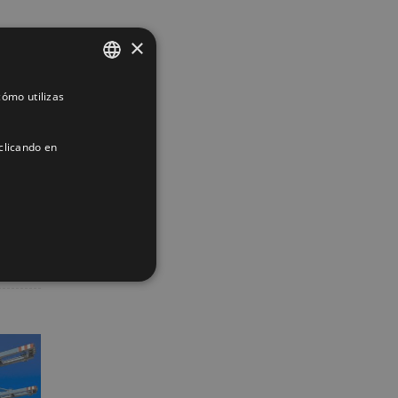
×
ómo utilizas
SPANISH
ENGLISH
clicando en
FRENCH
App
interest
Correo
electrónico