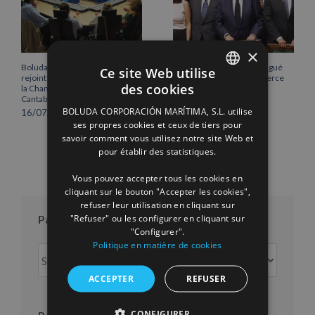
×
Boluda Corporación Marítima
Vicente Boluda Fos distingué
Ce site Web utilise
rejoint l’Assemblée plénière de
par la Chambre de commerce
des cookies
la Chambre de commerce de
de Séville.
SPANISH
Cantabrie
12/06/2026
BOLUDA CORPORACIÓN MARÍTIMA, S.L. utilise
16/07/2026
ENGLISH
ses propres cookies et ceux de tiers pour
savoir comment vous utilisez notre site Web et
FRENCH
pour établir des statistiques.
Vous pouvez accepter tous les cookies en
cliquant sur le bouton "Accepter les cookies",
refuser leur utilisation en cliquant sur
"Refuser" ou les configurer en cliquant sur
Par mois
"Configurer".
Politique en matière de cookies
Par
mois
ACCEPTER
REFUSER
CONFIGURER