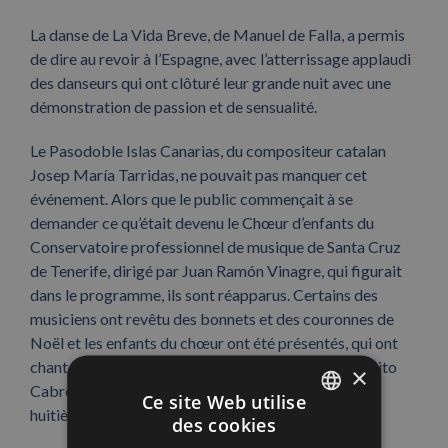
La danse de La Vida Breve, de Manuel de Falla, a permis
de dire au revoir à l’Espagne, avec l’atterrissage applaudi
des danseurs qui ont clôturé leur grande nuit avec une
démonstration de passion et de sensualité.
Le Pasodoble Islas Canarias, du compositeur catalan
Josep María Tarridas, ne pouvait pas manquer cet
événement. Alors que le public commençait à se
demander ce qu’était devenu le Chœur d’enfants du
Conservatoire professionnel de musique de Santa Cruz
de Tenerife, dirigé par Juan Ramón Vinagre, qui figurait
dans le programme, ils sont réapparus. Certains des
musiciens ont revêtu des bonnets et des couronnes de
Noël et les enfants du chœur ont été présentés, qui ont
chanté Lo divino et Una sobre el mismo mar, de Benito
×
Cabrera, avec le chœur déjà adapté pour inclure la
Ce site Web utilise
huitième île des Canaries: La Graciosa.
des cookies
SPANISH