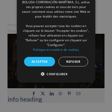
BOLUDA CORPORACIÓN MARÍTIMA, S.L. utilise
ENGLISH
ses propres cookies et ceux de tiers pour
savoir comment vous utilisez notre site Web et
FRENCH
pour établir des statistiques.
Previous Image
Vous pouvez accepter tous les cookies en
Next Image
cliquant sur le bouton "Accepter les cookies",
refuser leur utilisation en cliquant sur
"Refuser" ou les configurer en cliquant sur
"Configurer".
Politique en matière de cookies
ACCEPTER
REFUSER
CONFIGURER
Facebook
X
LinkedIn
WhatsApp
Pinterest
Email
info heading