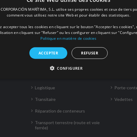
ialité et Protection de Données Personnels
de
BOLUDA CORPORA
ORPORACIÓN MARÍTIMA, S.L. utilise ses propres cookies et ceux de tiers po
A CORPORACIÓN MARÍTIMA, S.L.
les usagers peuvent utilis
comment vous utilisez notre site Web et pour établir des statistiques.
 accepter tous les cookies en cliquant sur le bouton "Accepter les cookies", 
ilisation en cliquant sur "Refuser" ou les configurer en cliquant sur "Configure
Politique en matière de cookies
ACCEPTER
REFUSER
D’AUTRES ACTIVITÉS
FLOTTE
CONFIGURER
Consignataire
Remorqueu
Logistique
Porte-cont
Transitaire
Vedettes
Réparation de conteneurs
Transport terrestre (route et voie
ferrée)