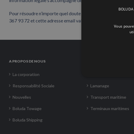
information légale s’accompagne de la
Politique de Confident
BOLUDA C
Pour résoudre n’importe quel doute ou pour contacter
BOLUD
367 93 72 et cette adresse email valencia@boluda.com.es.
Vous pouvez
ut
A PROPOS DE NOUS
SERVICES
La corporation
Remorquage
Responsabilité Sociale
Lamanage
Nouvelles
Transport maritime
Boluda Towage
Terminaux maritimes
Boluda Shipping