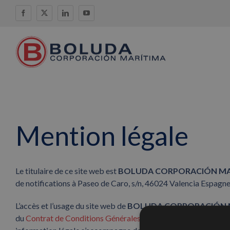
Skip
Facebook
X
LinkedIn
YouTube
to
content
Mention légale
Le titulaire de ce site web est
BOLUDA CORPORACIÓN MARÍ
de notifications à Paseo de Caro, s/n, 46024 Valencia Espag
L’accès et l’usage du site web de
BOLUDA CORPORACIÓN MA
du
Contrat de Conditions Générales d’Usage
, et dans le cas 