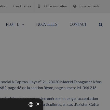
ation
Candidature
Offre souhaitée
Espace clients
FLOTTE
NOUVELLES
CONTACT
e social à Capitán Haya nº 21. 28020 Madrid Espagne et à fins
9 682, page 46 de la section 8ème, page numéro M-346 216.
iers établis avec un caractère onéreux) et exige l’acceptation
×
s Contrats de Conditions Particulières, en cas d’exister. Cette