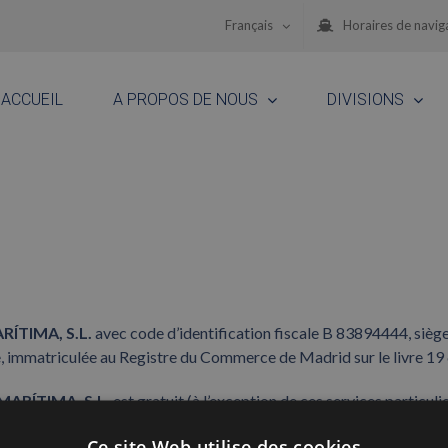
Français
Horaires de navig
ACCUEIL
A PROPOS DE NOUS
DIVISIONS
TIMA, S.L.
avec code d’identification fiscale B 83894444, sièg
ne, immatriculée au Registre du Commerce de Madrid sur le livre 1
RÍTIMA, S.L.
est gratuit (à l’exception de ces services particul
des services particuliers, également l’acceptation de leurs respectif
Ce site Web utilise des cookies