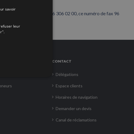
CIÓN MARÍTIMA, S.L.
ur savoir
SPANISH
er ce numéro de téléphone 96 306 02 00, ce numéro de fax 96
ENGLISH
refuser leur
FRENCH
r".
CONTACT
rs
Délégations
eneurs
Espace clients
Horaires de navigation
Demander un devis
Canal de réclamations