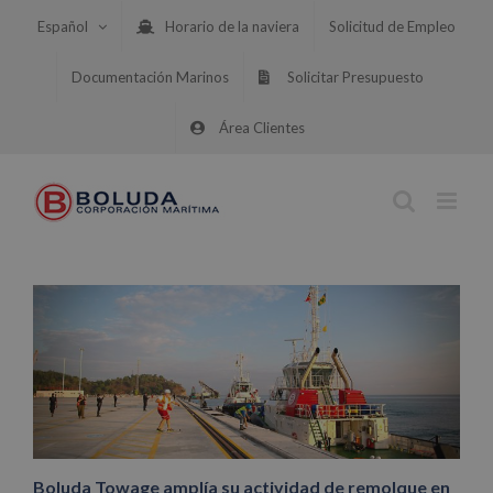
Saltar
Español
Horario de la naviera
Solicitud de Empleo
al
contenido
Documentación Marinos
Solicitar Presupuesto
Área Clientes
Boluda Towage amplía su actividad de remolque en