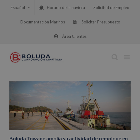
Saltar
Español
Horario de la naviera
Solicitud de Empleo
al
contenido
Documentación Marinos
Solicitar Presupuesto
Área Clientes
Boluda Towage amplía su actividad de remolque en