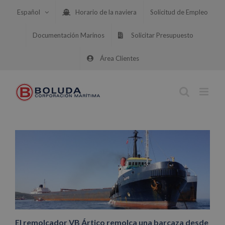
Saltar
Español
Horario de la naviera
Solicitud de Empleo
al
contenido
Documentación Marinos
Solicitar Presupuesto
Área Clientes
El remolcador VB Ártico remolca una barcaza desde