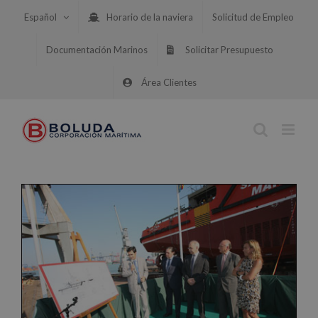
Saltar
Español
Horario de la naviera
Solicitud de Empleo
al
contenido
Documentación Marinos
Solicitar Presupuesto
Área Clientes