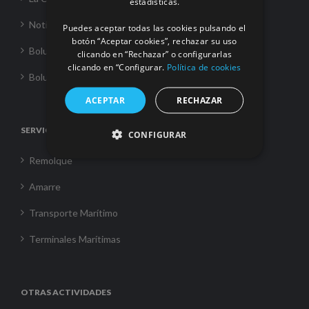
estadísticas.
Noticias
Puedes aceptar todas las cookies pulsando el
botón “Aceptar cookies”, rechazar su uso
Boluda Towage
clicando en “Rechazar” o configurarlas
clicando en “Configurar.
Política de cookies
Boluda Shipping
ACEPTAR
RECHAZAR
SERVICIOS
CONFIGURAR
Remolque
Amarre
Transporte Marítimo
Terminales Marítimas
OTRAS ACTIVIDADES