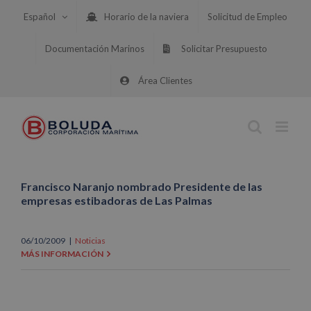
Saltar
Español
Horario de la naviera
Solicitud de Empleo
al
contenido
Documentación Marinos
Solicitar Presupuesto
Área Clientes
Francisco Naranjo nombrado Presidente de las
empresas estibadoras de Las Palmas
06/10/2009
|
Noticias
MÁS INFORMACIÓN