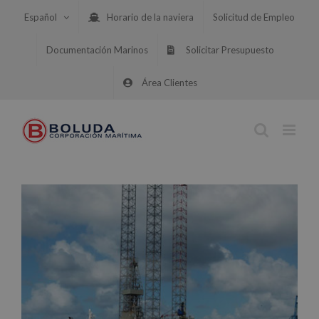
Saltar
Español
Horario de la naviera
Solicitud de Empleo
al
contenido
Documentación Marinos
Solicitar Presupuesto
Área Clientes