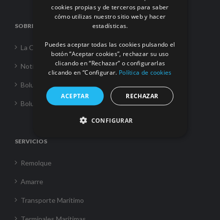
ENGLISH
cookies propias y de terceros para saber
cómo utilizas nuestro sitio web y hacer
FRENCH
estadísticas.
SOBRE NOSOTROS
Puedes aceptar todas las cookies pulsando el
La Corporación
botón “Aceptar cookies”, rechazar su uso
clicando en “Rechazar” o configurarlas
Noticias
clicando en “Configurar.
Política de cookies
Boluda Towage
ACEPTAR
RECHAZAR
Boluda Shipping
CONFIGURAR
SERVICIOS
Remolque
Amarre
Transporte Marítimo
Terminales Marítimas